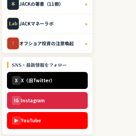
本
JACKの著書（11冊）
▸
Lab
JACKマネーラボ
▸
!
オフショア投資の注意喚起
▸
SNS・最新情報をフォロー
X
X（旧Twitter）
IG
Instagram
▶
YouTube