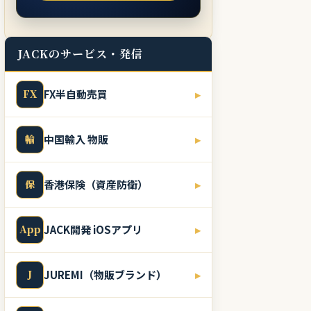
JACKのサービス・発信
FX
FX半自動売買
▸
輸
中国輸入 物販
▸
保
香港保険（資産防衛）
▸
App
JACK開発 iOSアプリ
▸
J
JUREMI（物販ブランド）
▸