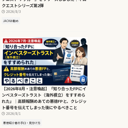
クエストシリーズ第2弾
2026/8/3
JACKお勧め
【2026年8月・注意喚起】「知り合ったFPにイ
ンベスターズトラスト（海外積立）をすすめら
れた」｜高額報酬めあての悪徳FPと、クレジッ
ト番号を伝えてしまった後にやるべきこと
2026/8/1
悪徳紹介者の手口・見分け方