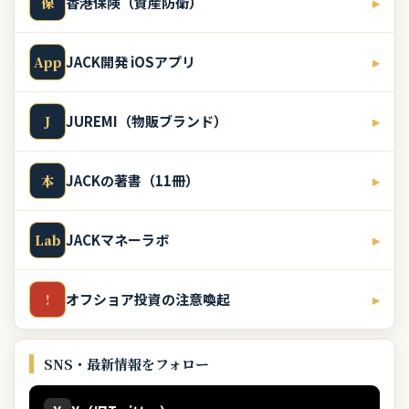
香港保険（資産防衛）
▸
保
JACK開発 iOSアプリ
▸
App
JUREMI（物販ブランド）
▸
J
JACKの著書（11冊）
▸
本
JACKマネーラボ
▸
Lab
オフショア投資の注意喚起
▸
!
SNS・最新情報をフォロー