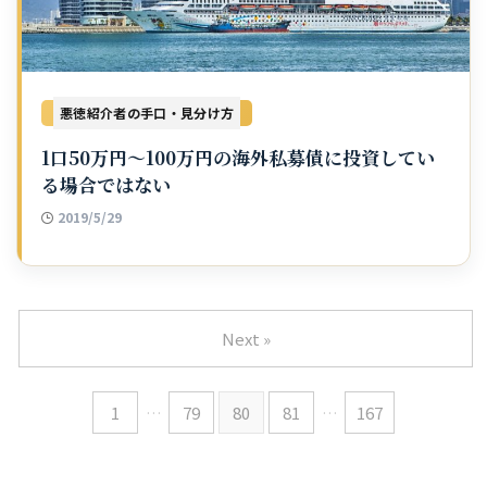
悪徳紹介者の手口・見分け方
1口50万円〜100万円の海外私募債に投資してい
る場合ではない
2019/5/29
Next »
1
…
79
80
81
…
167