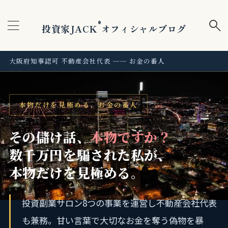
®
投資家JACK
オフィシャルブログ
大阪府知事認可 不動産会社代表 ── お金の番人
本物だけを見極める、お金の番人
その儲け話、
本物ですか？
数千万円を騙された私が、
本物だけを見極める。
投資副業サロン8つの事業を運営し不動産会社代表
も兼務。
甘い言葉で大切なお金を奪う偽物を暴