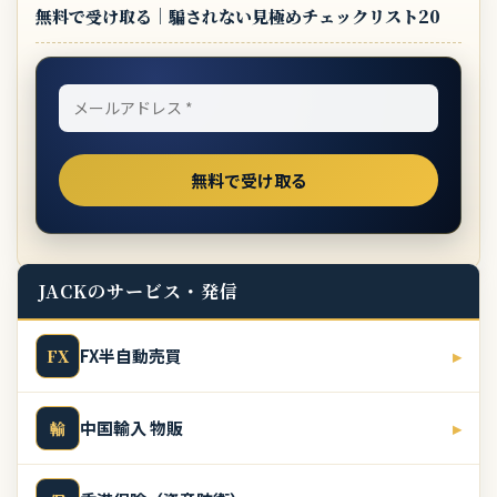
無料で受け取る｜騙されない見極めチェックリスト20
JACKのサービス・発信
FX半自動売買
▸
FX
中国輸入 物販
▸
輸