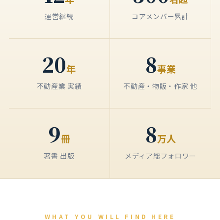
運営継続
コアメンバー累計
20
8
年
事業
不動産業 実績
不動産・物販・作家 他
9
8
冊
万人
著書 出版
メディア総フォロワー
WHAT YOU WILL FIND HERE