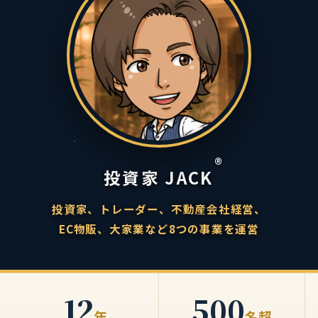
®
投資家 JACK
投資家、トレーダー、不動産会社経営、
EC物販、大家業など8つの事業を運営
12
500
年
名超