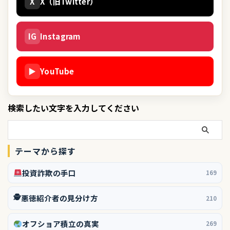
X
X（旧Twitter）
IG
Instagram
▶
YouTube
検索したい文字を入力してください
テーマから探す
投資詐欺の手口
169
🕵️
悪徳紹介者の見分け方
210
オフショア積立の真実
269