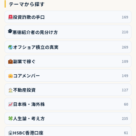
テーマから探す
投資詐欺の手口
169
🕵️
悪徳紹介者の見分け方
210
オフショア積立の真実
269
副業で稼ぐ
109
コアメンバー
149
不動産投資
127
日本株・海外株
60
人生論・考え方
235
HSBC香港口座
61