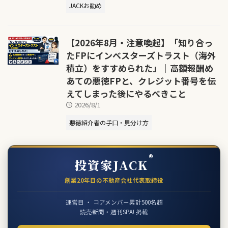
JACKお勧め
【2026年8月・注意喚起】「知り合っ
たFPにインベスターズトラスト（海外
積立）をすすめられた」｜高額報酬め
あての悪徳FPと、クレジット番号を伝
えてしまった後にやるべきこと
2026/8/1
悪徳紹介者の手口・見分け方
®
投資家JACK
創業20年目の不動産会社代表取締役
運営目 ・ コアメンバー累計500名超
読売新聞・週刊SPA! 掲載