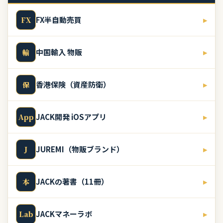
FX半自動売買
▸
FX
中国輸入 物販
▸
輸
香港保険（資産防衛）
▸
保
JACK開発 iOSアプリ
▸
App
JUREMI（物販ブランド）
▸
J
JACKの著書（11冊）
▸
本
JACKマネーラボ
▸
Lab