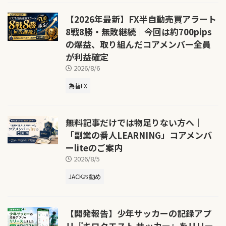
【2026年最新】FX半自動売買アラート
8戦8勝・無敗継続｜今回は約700pips
の爆益、取り組んだコアメンバー全員
が利益確定
2026/8/6
為替FX
無料記事だけでは物足りない方へ｜
「副業の番人LEARNING」コアメンバ
ーliteのご案内
2026/8/5
JACKお勧め
【開発報告】少年サッカーの記録アプ
リ『キロクエスト サッカー』をリリー