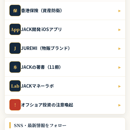
香港保険（資産防衛）
▸
保
JACK開発 iOSアプリ
▸
App
JUREMI（物販ブランド）
▸
J
JACKの著書（11冊）
▸
本
JACKマネーラボ
▸
Lab
オフショア投資の注意喚起
▸
!
SNS・最新情報をフォロー