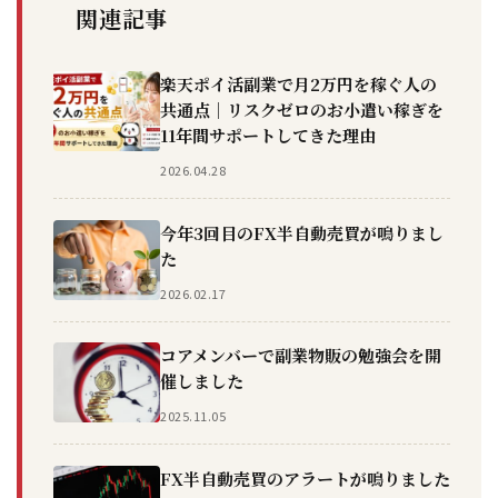
関連記事
楽天ポイ活副業で月2万円を稼ぐ人の
共通点｜リスクゼロのお小遣い稼ぎを
11年間サポートしてきた理由
2026.04.28
今年3回目のFX半自動売買が鳴りまし
た
2026.02.17
コアメンバーで副業物販の勉強会を開
催しました
2025.11.05
FX半自動売買のアラートが鳴りました