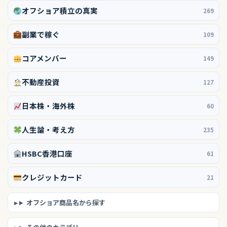
オフショア積立の真実
269
副業で稼ぐ
109
コアメンバー
149
不動産投資
127
日本株・海外株
60
人生論・考え方
235
HSBC香港口座
61
クレジットカード
21
オフショア商品名から探す