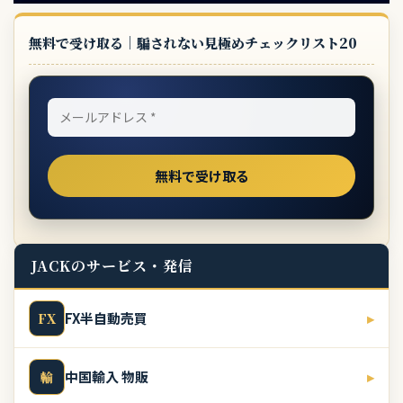
無料で受け取る｜騙されない見極めチェックリスト20
JACKのサービス・発信
FX半自動売買
▸
FX
中国輸入 物販
▸
輸