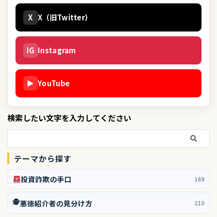
X
X（旧Twitter）
IG
Instagram
▶
YouTube
検索したい文字を入力してください
テーマから探す
投資詐欺の手口
169
🕵️
悪徳紹介者の見分け方
210