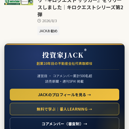
スしました｜キロクエストシリーズ第2
弾
2026/8/3
JACKお勧め
®
投資家JACK
創業20年目の不動産会社代表取締役
運営目 ・ コアメンバー累計500名超
読売新聞・週刊SPA! 掲載
JACKのプロフィールを見る →
無料で学ぶ｜番人LEARNING →
コアメンバー（審査制）→