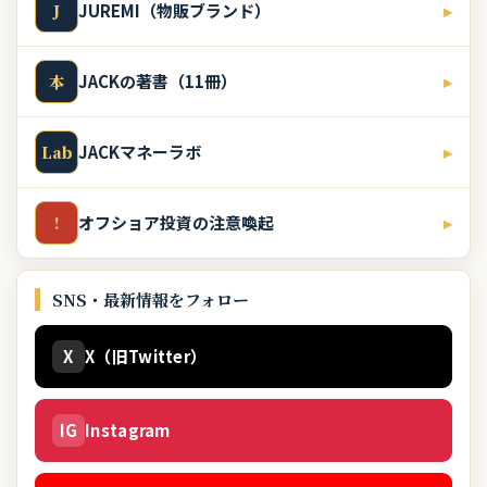
JUREMI（物販ブランド）
▸
J
JACKの著書（11冊）
▸
本
JACKマネーラボ
▸
Lab
オフショア投資の注意喚起
▸
!
SNS・最新情報をフォロー
X
X（旧Twitter）
IG
Instagram