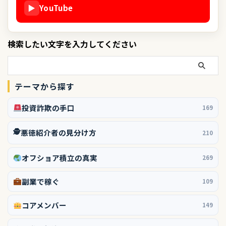
▶
YouTube
検索したい文字を入力してください
テーマから探す
投資詐欺の手口
169
🕵️
悪徳紹介者の見分け方
210
オフショア積立の真実
269
副業で稼ぐ
109
コアメンバー
149