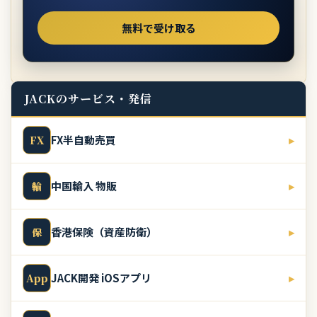
JACKのサービス・発信
FX半自動売買
▸
FX
中国輸入 物販
▸
輸
香港保険（資産防衛）
▸
保
JACK開発 iOSアプリ
▸
App