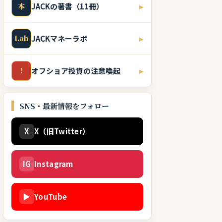
本
JACKの著書（11冊）
▸
Lab
JACKマネーラボ
▸
!
オフショア投資の注意喚起
▸
SNS・最新情報をフォロー
X
X（旧Twitter）
IG
Instagram
▶
YouTube