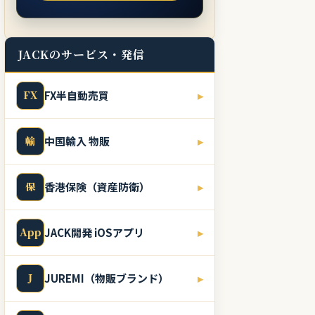
JACKのサービス・発信
FX
FX半自動売買
▸
輸
中国輸入 物販
▸
保
香港保険（資産防衛）
▸
App
JACK開発 iOSアプリ
▸
J
JUREMI（物販ブランド）
▸