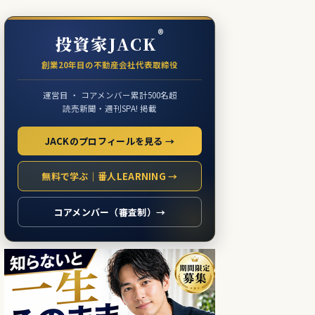
®
投資家JACK
創業20年目の不動産会社代表取締役
運営目 ・ コアメンバー累計500名超
読売新聞・週刊SPA! 掲載
JACKのプロフィールを見る →
無料で学ぶ｜番人LEARNING →
コアメンバー（審査制）→