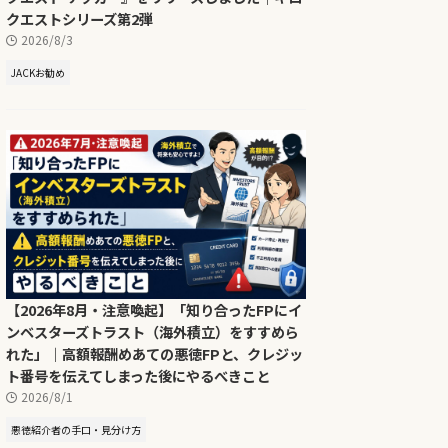
クエストシリーズ第2弾
2026/8/3
JACKお勧め
【2026年8月・注意喚起】「知り合ったFPにイ
ンベスターズトラスト（海外積立）をすすめら
れた」｜高額報酬めあての悪徳FPと、クレジッ
ト番号を伝えてしまった後にやるべきこと
2026/8/1
悪徳紹介者の手口・見分け方