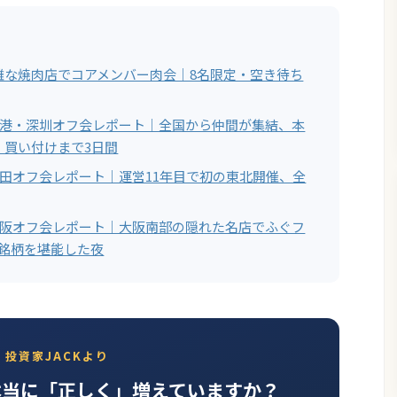
難な焼肉店でコアメンバー肉会｜8名限定・空き待ち
ー香港・深圳オフ会レポート｜全国から仲間が集結、本
・買い付けまで3日間
ー秋田オフ会レポート｜運営11年目で初の東北開催、全
ー大阪オフ会レポート｜大阪南部の隠れた名店でふぐフ
7銘柄を堪能した夜
投資家JACKより
本当に「正しく」増えていますか？