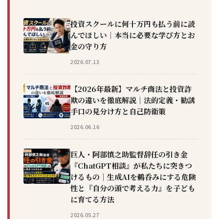
投資スクールに何十万円も払う前に読
んでほしい｜本当に必要な学び方とお
金の守り方
2026.07.13
【2026年最新】マルチ商法と投資詐
欺の違いを徹底解説｜法的定義・勧誘
手口の見分け方と自己防衛策
2026.06.16
巨人・阿部慎之助監督辞任の引き金
『ChatGPT相談』が私たちに突きつ
けるもの｜生成AIを鵜呑みにする危険
性と『自分の頭で考える力』を子ども
に育てる方法
2026.05.27