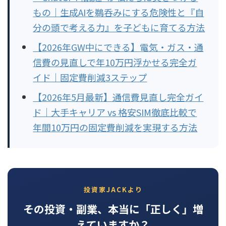
もの｜生成AIを鵜呑みにする危険性と『自
分の頭で考える力』を子どもに育てる方法
【2026年GW中にできる】電気・ガス・通
信費の見直しで年10万円浮かせる完全ガ
イド｜固定費削減3ステップ
【2026年5月最新】通信費見直し完全ガイ
ド｜大手キャリア vs 格安SIM徹底比較で
年間10万円の固定費削減を実現する方法
投資家JACKより
その投資・副業、本当に「正しく」増
えていますか？