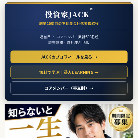
®
投資家JACK
創業20年目の不動産会社代表取締役
運営目 ・ コアメンバー累計500名超
読売新聞・週刊SPA! 掲載
JACKのプロフィールを見る →
無料で学ぶ｜番人LEARNING →
コアメンバー（審査制）→