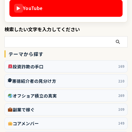
▶
YouTube
検索したい文字を入力してください
テーマから探す
投資詐欺の手口
169
🕵️
悪徳紹介者の見分け方
210
オフショア積立の真実
269
副業で稼ぐ
109
コアメンバー
149