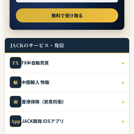
JACKのサービス・発信
FX半自動売買
▸
FX
中国輸入 物販
▸
輸
香港保険（資産防衛）
▸
保
JACK開発 iOSアプリ
▸
App