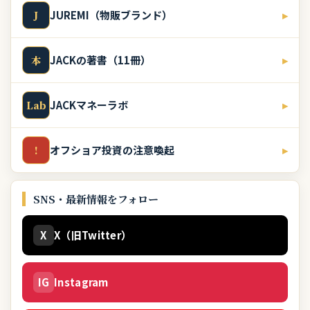
JUREMI（物販ブランド）
▸
J
JACKの著書（11冊）
▸
本
JACKマネーラボ
▸
Lab
オフショア投資の注意喚起
▸
!
SNS・最新情報をフォロー
X
X（旧Twitter）
IG
Instagram