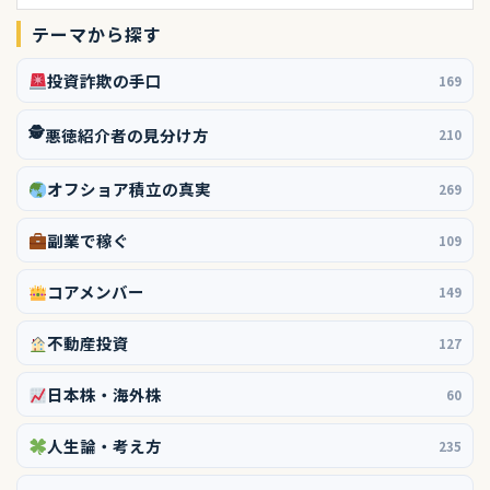
テーマから探す
投資詐欺の手口
169
🕵️
悪徳紹介者の見分け方
210
オフショア積立の真実
269
副業で稼ぐ
109
コアメンバー
149
不動産投資
127
日本株・海外株
60
人生論・考え方
235