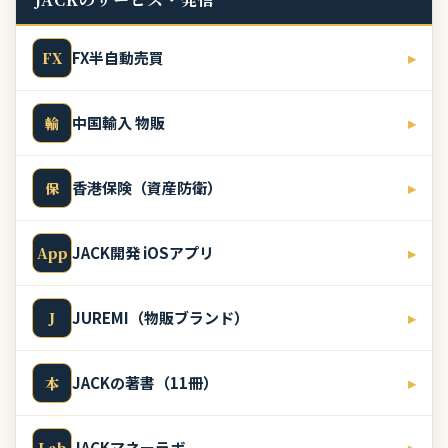
FX半自動売買
▸
FX
中国輸入 物販
▸
輸
香港保険（資産防衛）
▸
保
JACK開発 iOSアプリ
▸
App
JUREMI（物販ブランド）
▸
J
JACKの著書（11冊）
▸
本
JACKマネーラボ
▸