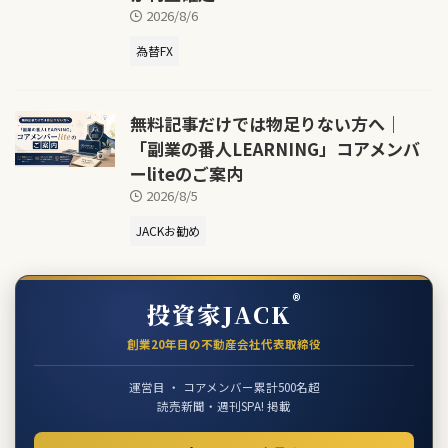
2026/8/6
為替FX
無料記事だけでは物足りない方へ｜
「副業の番人LEARNING」コアメンバ
ーliteのご案内
2026/8/5
JACKお勧め
®
投資家JACK
創業20年目の不動産会社代表取締役
運営目 ・ コアメンバー累計500名超
読売新聞・週刊SPA! 掲載