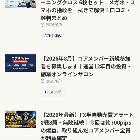
ーニングクロス 6枚セット｜メガネ・ス
マホの指紋を一拭きで解決！口コミ・
評判まとめ
2026/8/8
JACKお勧め
【2026年8月】コアメンバー新規参加
者を募集します｜運営12年目の投資・
副業オンラインサロン
2026/8/7
コアメンバー
【2026年最新】FX半自動売買アラート
8戦8勝・無敗継続｜今回は約700pips
の爆益、取り組んだコアメンバー全員
が利益確定