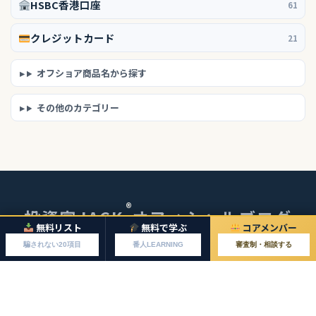
HSBC香港口座
61
クレジットカード
21
オフショア商品名から探す
その他のカテゴリー
®
投資家JACK
オフィシャルブログ
無料リスト
無料で学ぶ
コアメンバー
© 2026 投資家JACKオフィシャルブログ
騙されない20項目
番人LEARNING
審査制・相談する