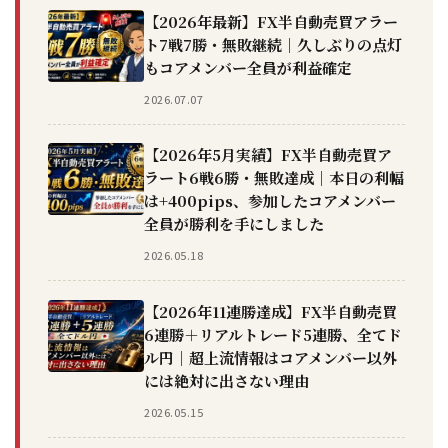
【2026年最新】FX半自動売買アラー
ト7戦7勝・無敗継続｜久しぶりの点灯
もコアメンバー全員が利益確定
2026.07.07
【2026年5月実績】FX半自動売買ア
ラート6戦6勝・無敗達成｜本日の利幅
は+400pips、参加したコアメンバー
全員が勝利を手にしました
2026.05.18
【2026年11連勝達成】FX半自動売買
6連勝＋リアルトレード5連勝、全てド
ル円｜超上流情報はコアメンバー以外
には絶対に出さない理由
2026.05.15