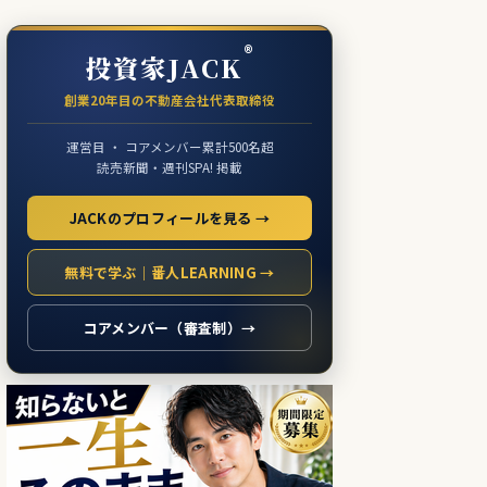
®
投資家JACK
創業20年目の不動産会社代表取締役
運営目 ・ コアメンバー累計500名超
読売新聞・週刊SPA! 掲載
JACKのプロフィールを見る →
無料で学ぶ｜番人LEARNING →
コアメンバー（審査制）→