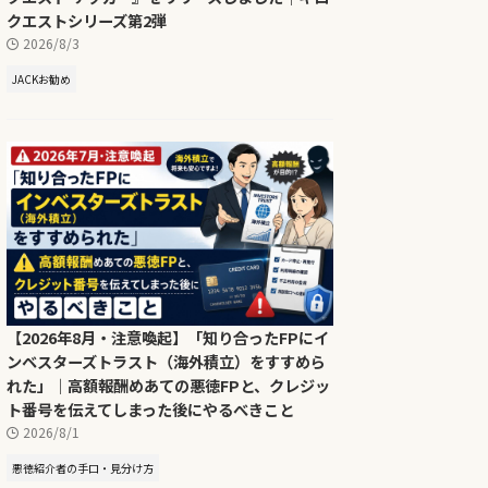
クエストシリーズ第2弾
2026/8/3
JACKお勧め
【2026年8月・注意喚起】「知り合ったFPにイ
ンベスターズトラスト（海外積立）をすすめら
れた」｜高額報酬めあての悪徳FPと、クレジッ
ト番号を伝えてしまった後にやるべきこと
2026/8/1
悪徳紹介者の手口・見分け方