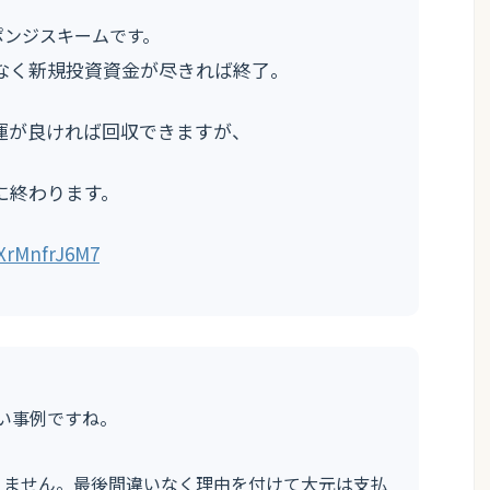
ポンジスキームです。
なく新規投資資金が尽きれば終了。
運が良ければ回収できますが、
に終わります。
/XrMnfrJ6M7
い事例ですね。
りません。最後間違いなく理由を付けて大元は支払