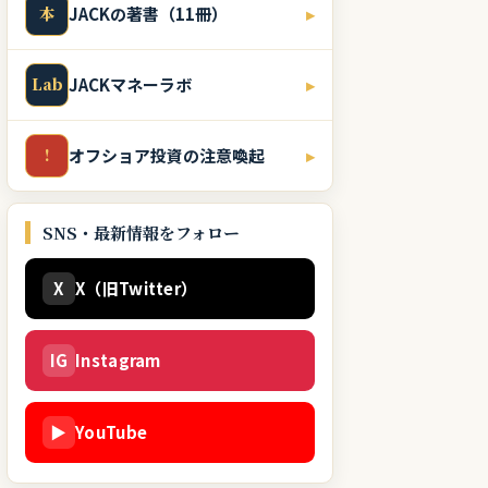
本
JACKの著書（11冊）
▸
Lab
JACKマネーラボ
▸
!
オフショア投資の注意喚起
▸
SNS・最新情報をフォロー
X
X（旧Twitter）
IG
Instagram
▶
YouTube