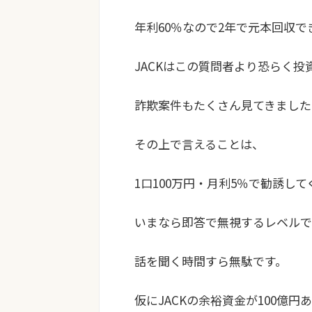
年利60％なので2年で元本回収で
JACKはこの質問者より恐らく
詐欺案件もたくさん見てきました
その上で言えることは、
1口100万円・月利5％で勧誘し
いまなら即答で無視するレベルで
話を聞く時間すら無駄です。
仮にJACKの余裕資金が100億円