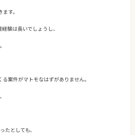
きます。
投資経験は長いでしょうし、
。
てくる案件がマトモなはずがありません
。
、
あったとしても、