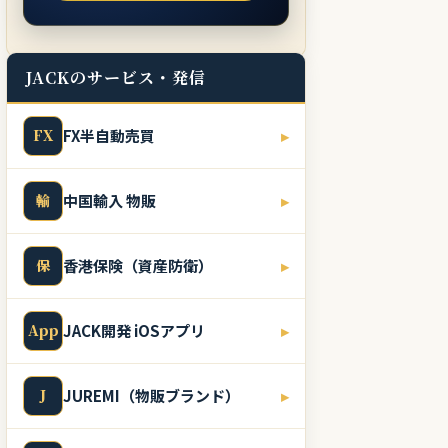
JACKのサービス・発信
FX
FX半自動売買
▸
輸
中国輸入 物販
▸
保
香港保険（資産防衛）
▸
App
JACK開発 iOSアプリ
▸
J
JUREMI（物販ブランド）
▸