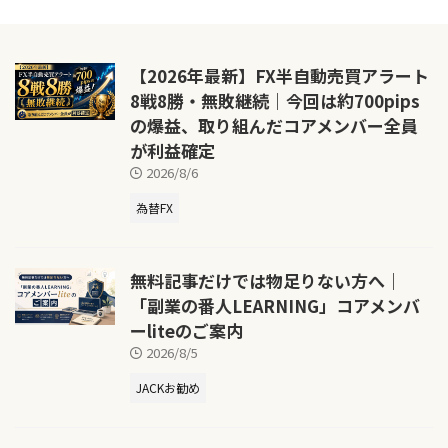
【2026年最新】FX半自動売買アラート
8戦8勝・無敗継続｜今回は約700pips
の爆益、取り組んだコアメンバー全員
が利益確定
2026/8/6
為替FX
無料記事だけでは物足りない方へ｜
「副業の番人LEARNING」コアメンバ
ーliteのご案内
2026/8/5
JACKお勧め