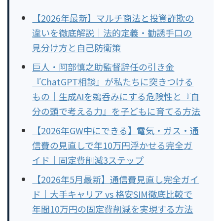
【2026年最新】マルチ商法と投資詐欺の
違いを徹底解説｜法的定義・勧誘手口の
見分け方と自己防衛策
巨人・阿部慎之助監督辞任の引き金
『ChatGPT相談』が私たちに突きつける
もの｜生成AIを鵜呑みにする危険性と『自
分の頭で考える力』を子どもに育てる方法
【2026年GW中にできる】電気・ガス・通
信費の見直しで年10万円浮かせる完全ガ
イド｜固定費削減3ステップ
【2026年5月最新】通信費見直し完全ガイ
ド｜大手キャリア vs 格安SIM徹底比較で
年間10万円の固定費削減を実現する方法