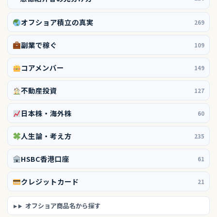
オフショア積立の真実
269
副業で稼ぐ
109
コアメンバー
149
不動産投資
127
日本株・海外株
60
人生論・考え方
235
HSBC香港口座
61
クレジットカード
21
オフショア商品名から探す