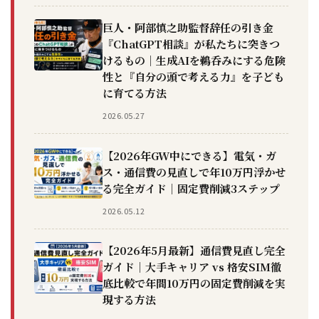
巨人・阿部慎之助監督辞任の引き金
『ChatGPT相談』が私たちに突きつ
けるもの｜生成AIを鵜呑みにする危険
性と『自分の頭で考える力』を子ども
に育てる方法
2026.05.27
【2026年GW中にできる】電気・ガ
ス・通信費の見直しで年10万円浮かせ
る完全ガイド｜固定費削減3ステップ
2026.05.12
【2026年5月最新】通信費見直し完全
ガイド｜大手キャリア vs 格安SIM徹
底比較で年間10万円の固定費削減を実
現する方法