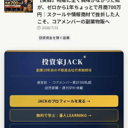
が、ゼロから1年ちょっとで月商700万
円｜スクールや情報商材で挫折した人
こそ、コアメンバーの副業物販へ
2026/7/31
投資資金を稼ぐ副業
®
投資家JACK
創業20年目の不動産会社代表取締役
運営目 ・ コアメンバー累計500名超
読売新聞・週刊SPA! 掲載
JACKのプロフィールを見る →
無料で学ぶ｜番人LEARNING →