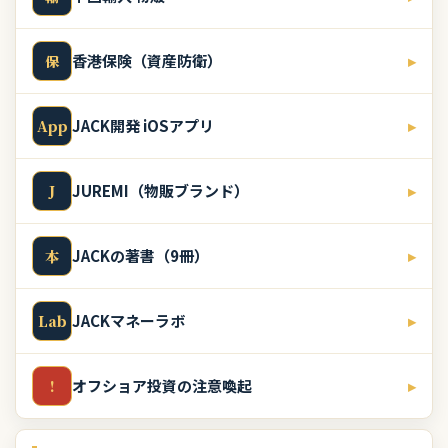
香港保険（資産防衛）
▸
保
JACK開発 iOSアプリ
▸
App
JUREMI（物販ブランド）
▸
J
JACKの著書（9冊）
▸
本
JACKマネーラボ
▸
Lab
オフショア投資の注意喚起
▸
!