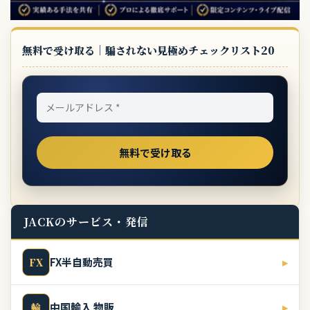
無料で受け取る｜騙されない見極めチェックリスト20
JACKのサービス・発信
FX半自動売買
▸
FX
中国輸入 物販
▸
輸