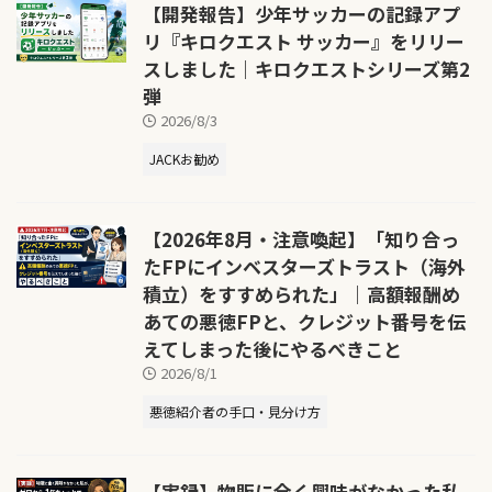
【開発報告】少年サッカーの記録アプ
リ『キロクエスト サッカー』をリリー
スしました｜キロクエストシリーズ第2
弾
2026/8/3
JACKお勧め
【2026年8月・注意喚起】「知り合っ
たFPにインベスターズトラスト（海外
積立）をすすめられた」｜高額報酬め
あての悪徳FPと、クレジット番号を伝
えてしまった後にやるべきこと
2026/8/1
悪徳紹介者の手口・見分け方
【実録】物販に全く興味がなかった私