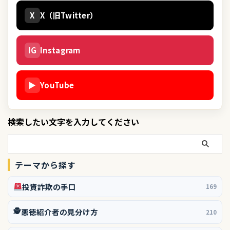
X
X（旧Twitter）
IG
Instagram
▶
YouTube
検索したい文字を入力してください
テーマから探す
投資詐欺の手口
169
🕵️
悪徳紹介者の見分け方
210