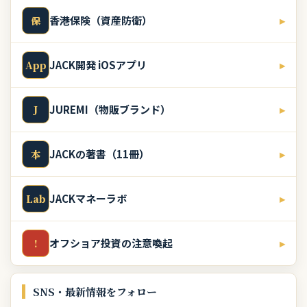
香港保険（資産防衛）
▸
保
JACK開発 iOSアプリ
▸
App
JUREMI（物販ブランド）
▸
J
JACKの著書（11冊）
▸
本
JACKマネーラボ
▸
Lab
オフショア投資の注意喚起
▸
!
SNS・最新情報をフォロー