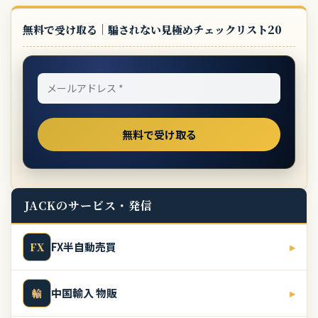
無料で受け取る｜騙されない見極めチェックリスト20
JACKのサービス・発信
FX半自動売買
▸
FX
中国輸入 物販
▸
輸