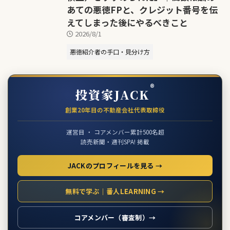
あての悪徳FPと、クレジット番号を伝
えてしまった後にやるべきこと
2026/8/1
悪徳紹介者の手口・見分け方
®
投資家JACK
創業20年目の不動産会社代表取締役
運営目 ・ コアメンバー累計500名超
読売新聞・週刊SPA! 掲載
JACKのプロフィールを見る →
無料で学ぶ｜番人LEARNING →
コアメンバー（審査制）→