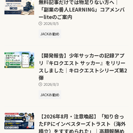
無料記事だけでは物足りない方へ｜
「副業の番人LEARNING」コアメンバ
ーliteのご案内
2026/8/5
JACKお勧め
【開発報告】少年サッカーの記録アプ
リ『キロクエスト サッカー』をリリー
スしました｜キロクエストシリーズ第2
弾
2026/8/3
JACKお勧め
【2026年8月・注意喚起】「知り合っ
たFPにインベスターズトラスト（海外
積立）をすすめられた」｜高額報酬め