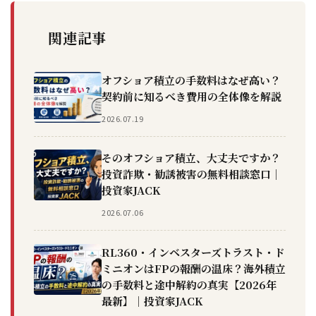
関連記事
オフショア積立の手数料はなぜ高い？
契約前に知るべき費用の全体像を解説
2026.07.19
そのオフショア積立、大丈夫ですか？
投資詐欺・勧誘被害の無料相談窓口｜
投資家JACK
2026.07.06
RL360・インベスターズトラスト・ド
ミニオンはFPの報酬の温床？海外積立
の手数料と途中解約の真実【2026年
最新】｜投資家JACK