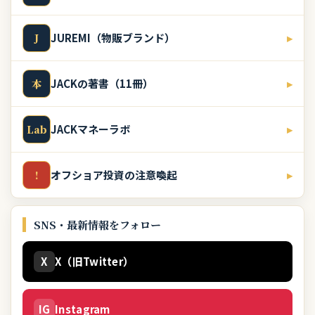
JUREMI（物販ブランド）
▸
J
JACKの著書（11冊）
▸
本
JACKマネーラボ
▸
Lab
オフショア投資の注意喚起
▸
!
SNS・最新情報をフォロー
X
X（旧Twitter）
IG
Instagram