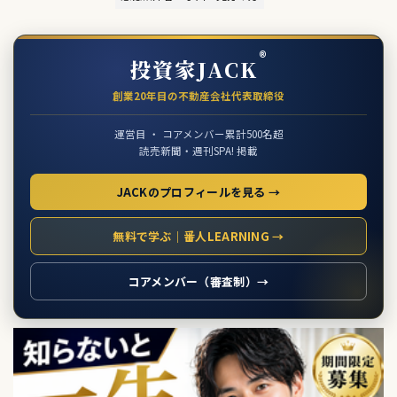
®
投資家JACK
創業20年目の不動産会社代表取締役
運営目 ・ コアメンバー累計500名超
読売新聞・週刊SPA! 掲載
JACKのプロフィールを見る →
無料で学ぶ｜番人LEARNING →
コアメンバー（審査制）→