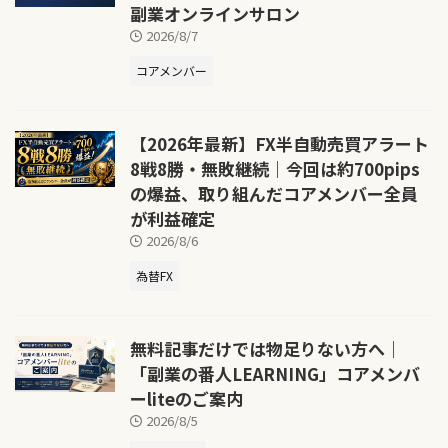
副業オンラインサロン
2026/8/7
コアメンバー
【2026年最新】FX半自動売買アラート
8戦8勝・無敗継続｜今回は約700pips
の爆益、取り組んだコアメンバー全員
が利益確定
2026/8/6
為替FX
無料記事だけでは物足りない方へ｜
「副業の番人LEARNING」コアメンバ
ーliteのご案内
2026/8/5