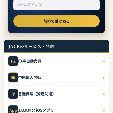
JACKのサービス・発信
FX半自動売買
▸
FX
中国輸入 物販
▸
輸
香港保険（資産防衛）
▸
保
JACK開発 iOSアプリ
▸
App