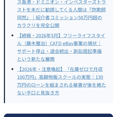
ス香港・ドミニオン・インベスターズトラ
ストを未だに勧誘してくる人間は『詐欺師
同然』｜紹介者コミッション50万円超の
カラクリを完全公開
【続報・2026年5月】フリーライフスタイ
ル（藤木雅治）CATD eBay事業の現状｜
サポート停止・退会続出・訴訟提起準備
という新たな展開
【2026年・注意喚起】「在庫ゼロで月収
100万円」高額物販スクールの実態｜130
万円のローンを組まされる被害が後を絶た
ない手口と見抜き方