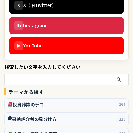
X
X（旧Twitter）
IG
Instagram
▶
YouTube
検索したい文字を入力してください
テーマから探す
投資詐欺の手口
169
🕵️
悪徳紹介者の見分け方
210