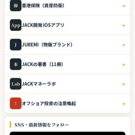
香港保険（資産防衛）
▸
保
JACK開発 iOSアプリ
▸
App
JUREMI（物販ブランド）
▸
J
JACKの著書（11冊）
▸
本
JACKマネーラボ
▸
Lab
オフショア投資の注意喚起
▸
!
SNS・最新情報をフォロー