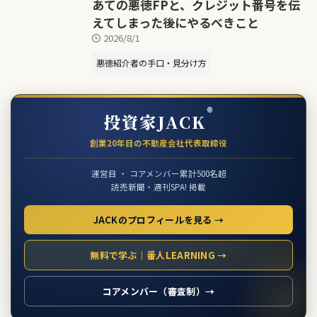
あての悪徳FPと、クレジット番号を伝
えてしまった後にやるべきこと
2026/8/1
悪徳紹介者の手口・見分け方
®
投資家JACK
創業20年目の不動産会社代表取締役
運営目 ・ コアメンバー累計500名超
読売新聞・週刊SPA! 掲載
JACKのプロフィールを見る →
無料で学ぶ｜番人LEARNING →
コアメンバー（審査制）→