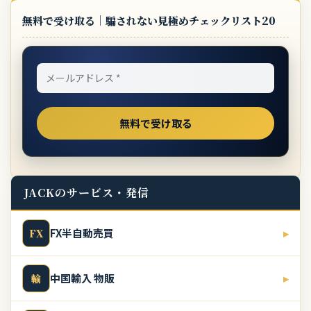
無料で受け取る｜騙されない見極めチェックリスト20
JACKのサービス・発信
FX半自動売買
▸
FX
中国輸入 物販
▸
輸