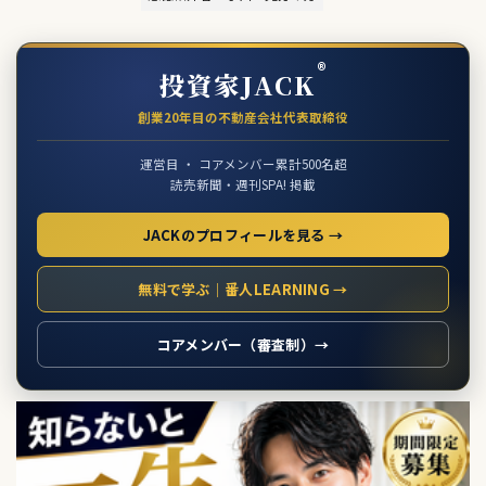
®
投資家JACK
創業20年目の不動産会社代表取締役
運営目 ・ コアメンバー累計500名超
読売新聞・週刊SPA! 掲載
JACKのプロフィールを見る →
無料で学ぶ｜番人LEARNING →
コアメンバー（審査制）→