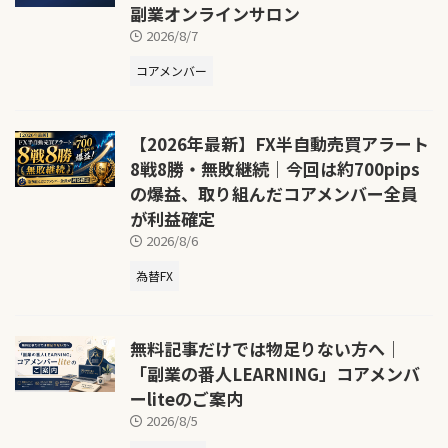
副業オンラインサロン
2026/8/7
コアメンバー
【2026年最新】FX半自動売買アラート
8戦8勝・無敗継続｜今回は約700pips
の爆益、取り組んだコアメンバー全員
が利益確定
2026/8/6
為替FX
無料記事だけでは物足りない方へ｜
「副業の番人LEARNING」コアメンバ
ーliteのご案内
2026/8/5