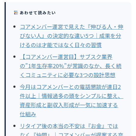
あわせて読みたい
コアメンバー運営で見えた『伸びる人・伸
びない人』の決定的な違い5つ｜成果を分
けるのは才能ではなく日々の習慣
【コアメンバー運営目】サブスク業界
の”1年生存率20%”が常識のなか、長く続
くコミュニティに必要な3つの設計思想
今月はコアメンバーとの電話懇談が連日2
件以上｜情報過多の頭をシンプルに整え、
資産形成と副収入形成が一気に加速する
仕組み
リタイア後の本当の不安は『お金』では
なく『仲間』｜コアメンバーが提案する充