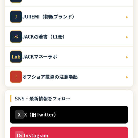
JUREMI（物販ブランド）
▸
J
JACKの著書（11冊）
▸
本
JACKマネーラボ
▸
Lab
オフショア投資の注意喚起
▸
!
SNS・最新情報をフォロー
X
X（旧Twitter）
IG
Instagram