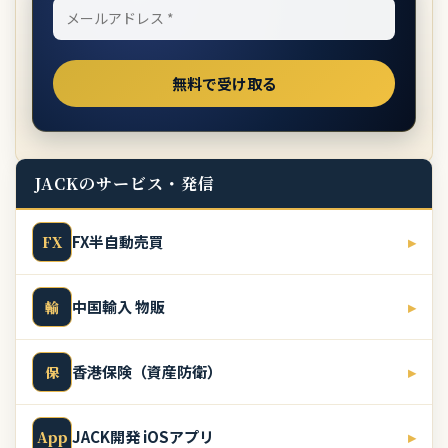
JACKのサービス・発信
FX半自動売買
▸
FX
中国輸入 物販
▸
輸
香港保険（資産防衛）
▸
保
JACK開発 iOSアプリ
▸
App