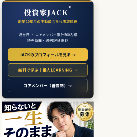
®
投資家JACK
創業20年目の不動産会社代表取締役
運営目 ・ コアメンバー累計500名超
読売新聞・週刊SPA! 掲載
JACKのプロフィールを見る →
無料で学ぶ｜番人LEARNING →
コアメンバー（審査制）→