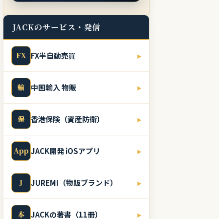
JACKのサービス・発信
FX
FX半自動売買
▸
輸
中国輸入 物販
▸
保
香港保険（資産防衛）
▸
App
JACK開発 iOSアプリ
▸
J
JUREMI（物販ブランド）
▸
本
JACKの著書（11冊）
▸