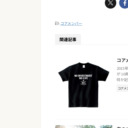
-
コアメンバー
関連記事
コア
201
が 1
何か記
コアメ