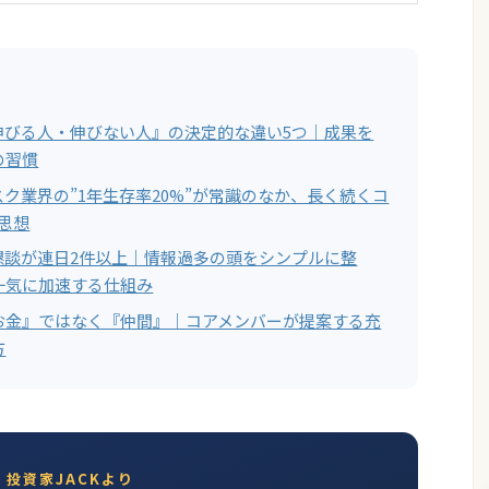
伸びる人・伸びない人』の決定的な違い5つ｜成果を
の習慣
ク業界の”1年生存率20%”が常識のなか、長く続くコ
思想
懇談が連日2件以上｜情報過多の頭をシンプルに整
一気に加速する仕組み
お金』ではなく『仲間』｜コアメンバーが提案する充
方
投資家JACKより