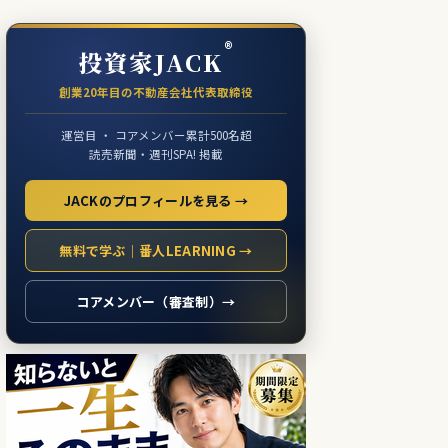
®
投資家JACK
創業20年目の不動産会社代表取締役
運営目 ・ コアメンバー累計500名超
読売新聞・週刊SPA! 掲載
JACKのプロフィールを見る →
無料で学ぶ｜番人LEARNING →
コアメンバー（審査制）→