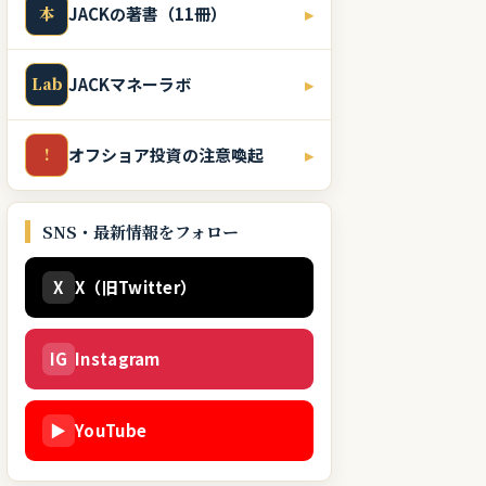
本
JACKの著書（11冊）
▸
Lab
JACKマネーラボ
▸
!
オフショア投資の注意喚起
▸
SNS・最新情報をフォロー
X
X（旧Twitter）
IG
Instagram
▶
YouTube