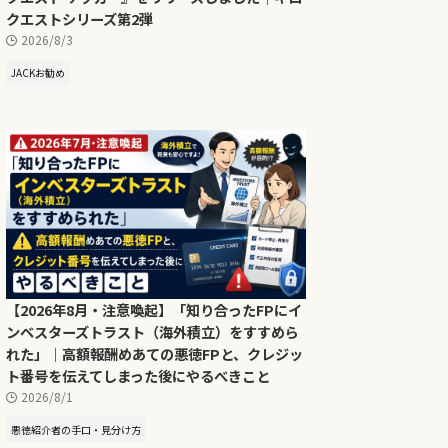
クエストシリーズ第2弾
2026/8/3
JACKお勧め
【2026年8月・注意喚起】「知り合ったFPにイ
ンベスターズトラスト（海外積立）をすすめら
れた」｜高額報酬めあての悪徳FPと、クレジッ
ト番号を伝えてしまった後にやるべきこと
2026/8/1
悪徳紹介者の手口・見分け方