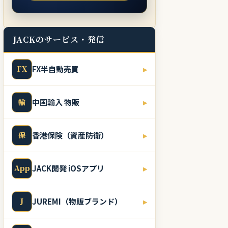
JACKのサービス・発信
FX
FX半自動売買
▸
輸
中国輸入 物販
▸
保
香港保険（資産防衛）
▸
App
JACK開発 iOSアプリ
▸
J
JUREMI（物販ブランド）
▸