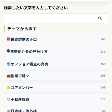
検索したい文字を入力してください
テーマから探す
投資詐欺の手口
169
🕵️
悪徳紹介者の見分け方
210
オフショア積立の真実
269
副業で稼ぐ
109
コアメンバー
149
不動産投資
127
日本株・海外株
60