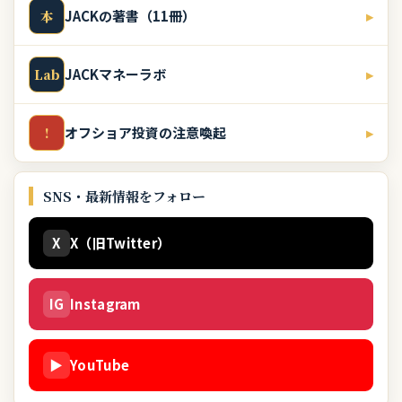
JACKの著書（11冊）
▸
本
JACKマネーラボ
▸
Lab
オフショア投資の注意喚起
▸
!
SNS・最新情報をフォロー
X
X（旧Twitter）
IG
Instagram
▶
YouTube