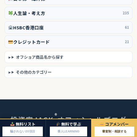
人生論・考え方
235
HSBC香港口座
61
クレジットカード
21
オフショア商品名から探す
その他のカテゴリー
®
投資家JACK
オフィシャルブログ
無料リスト
無料で学ぶ
コアメンバー
© 2026 投資家JACKオフィシャルブログ
騙されない20項目
番人LEARNING
審査制・相談する