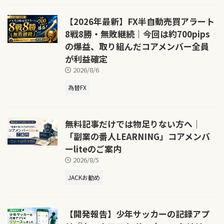
【2026年最新】FX半自動売買アラート
8戦8勝・無敗継続｜今回は約700pips
の爆益、取り組んだコアメンバー全員
が利益確定
2026/8/6
為替FX
無料記事だけでは物足りない方へ｜
「副業の番人LEARNING」コアメンバ
ーliteのご案内
2026/8/5
JACKお勧め
【開発報告】少年サッカーの記録アプ