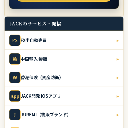
JACKのサービス・発信
FX半自動売買
▸
FX
中国輸入 物販
▸
輸
香港保険（資産防衛）
▸
保
JACK開発 iOSアプリ
▸
App
JUREMI（物販ブランド）
▸
J