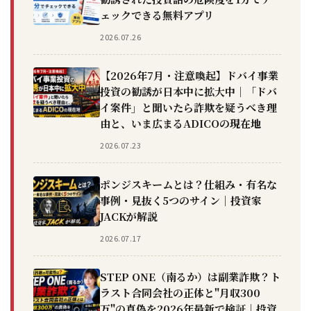
ェックできる無料アプリ
2026.07.26
【2026年7月・注意喚起】ドバイ事業
投資の勧誘が日本中に拡大中｜「ドバ
イ案件」と聞いたら詐欺を疑うべき理
由と、いま広まるADICOの現在地
2026.07.23
ポンジスキームとは？仕組み・有名な
事例・見抜く5つのサイン｜投資家
JACKが解説
2026.07.17
STEP ONE（南るか）は副業詐欺？ト
ラスト合同会社の正体と"月収300
万"の真偽を2026年最新で検証｜投資