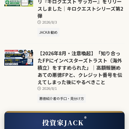
リ『キロクエスト サッカー』をリリー
スしました｜キロクエストシリーズ第2
弾
2026/8/3
JACKお勧め
【2026年8月・注意喚起】「知り合っ
たFPにインベスターズトラスト（海外
積立）をすすめられた」｜高額報酬め
あての悪徳FPと、クレジット番号を伝
えてしまった後にやるべきこと
2026/8/1
悪徳紹介者の手口・見分け方
®
投資家JACK