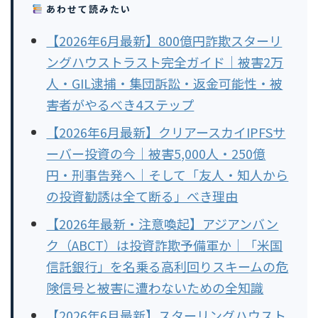
あわせて読みたい
【2026年6月最新】800億円詐欺スターリ
ングハウストラスト完全ガイド｜被害2万
人・GIL逮捕・集団訴訟・返金可能性・被
害者がやるべき4ステップ
【2026年6月最新】クリアースカイIPFSサ
ーバー投資の今｜被害5,000人・250億
円・刑事告発へ｜そして「友人・知人から
の投資勧誘は全て断る」べき理由
【2026年最新・注意喚起】アジアンバン
ク（ABCT）は投資詐欺予備軍か｜「米国
信託銀行」を名乗る高利回りスキームの危
険信号と被害に遭わないための全知識
【2026年6月最新】スターリングハウスト