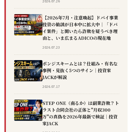
2026.07.26
【2026年7月・注意喚起】ドバイ事業
投資の勧誘が日本中に拡大中｜「ドバ
イ案件」と聞いたら詐欺を疑うべき理
由と、いま広まるADICOの現在地
2026.07.23
ポンジスキームとは？仕組み・有名な
事例・見抜く5つのサイン｜投資家
JACKが解説
2026.07.17
STEP ONE（南るか）は副業詐欺？ト
ラスト合同会社の正体と"月収300
万"の真偽を2026年最新で検証｜投資
家JACK