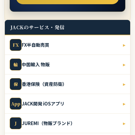
JACKのサービス・発信
FX半自動売買
▸
FX
中国輸入 物販
▸
輸
香港保険（資産防衛）
▸
保
JACK開発 iOSアプリ
▸
App
JUREMI（物販ブランド）
▸
J