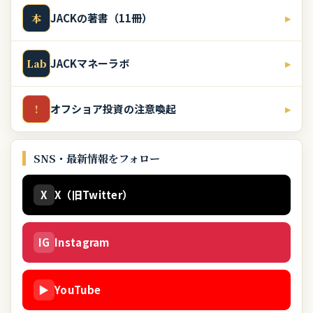
JACKの著書（11冊）
▸
本
JACKマネーラボ
▸
Lab
オフショア投資の注意喚起
▸
!
SNS・最新情報をフォロー
X
X（旧Twitter）
IG
Instagram
▶
YouTube