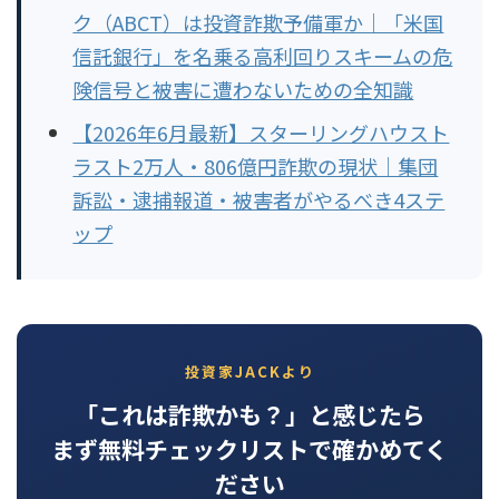
ク（ABCT）は投資詐欺予備軍か｜「米国
信託銀行」を名乗る高利回りスキームの危
険信号と被害に遭わないための全知識
【2026年6月最新】スターリングハウスト
ラスト2万人・806億円詐欺の現状｜集団
訴訟・逮捕報道・被害者がやるべき4ステ
ップ
投資家JACKより
「これは詐欺かも？」と感じたら
まず無料チェックリストで確かめてく
ださい