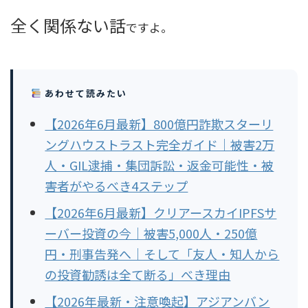
全く関係ない話
ですよ。
あわせて読みたい
【2026年6月最新】800億円詐欺スターリ
ングハウストラスト完全ガイド｜被害2万
人・GIL逮捕・集団訴訟・返金可能性・被
害者がやるべき4ステップ
【2026年6月最新】クリアースカイIPFSサ
ーバー投資の今｜被害5,000人・250億
円・刑事告発へ｜そして「友人・知人から
の投資勧誘は全て断る」べき理由
【2026年最新・注意喚起】アジアンバン