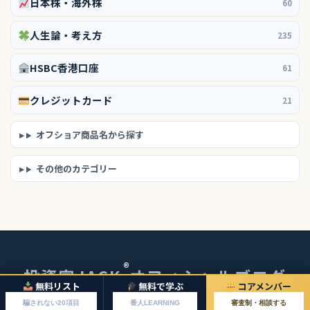
日本株・海外株
60
人生論・考え方
235
HSBC香港口座
61
クレジットカード
21
オフショア商品名から探す
その他のカテゴリー
®
投資家JACK
オフィシャルブログ
無料リスト
無料で学ぶ
コアメンバー
© 2026 投資家JACKオフィシャルブログ
騙されない20項目
番人LEARNING
審査制・相談する