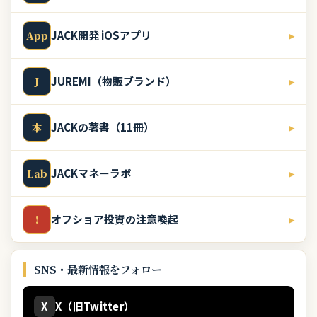
JACK開発 iOSアプリ
▸
App
JUREMI（物販ブランド）
▸
J
JACKの著書（11冊）
▸
本
JACKマネーラボ
▸
Lab
オフショア投資の注意喚起
▸
!
SNS・最新情報をフォロー
X
X（旧Twitter）