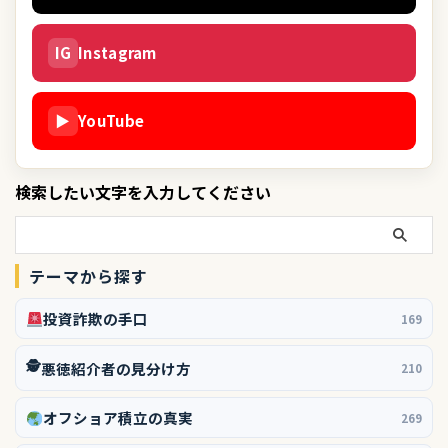
IG
Instagram
▶
YouTube
検索したい文字を入力してください
テーマから探す
投資詐欺の手口
169
🕵️
悪徳紹介者の見分け方
210
オフショア積立の真実
269