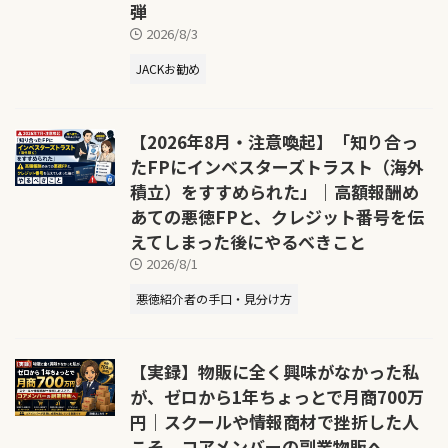
弾
2026/8/3
JACKお勧め
【2026年8月・注意喚起】「知り合っ
たFPにインベスターズトラスト（海外
積立）をすすめられた」｜高額報酬め
あての悪徳FPと、クレジット番号を伝
えてしまった後にやるべきこと
2026/8/1
悪徳紹介者の手口・見分け方
【実録】物販に全く興味がなかった私
が、ゼロから1年ちょっとで月商700万
円｜スクールや情報商材で挫折した人
こそ、コアメンバーの副業物販へ