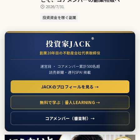
2026/7/31
投資資金を稼ぐ副業
®
投資家JACK
創業20年目の不動産会社代表取締役
運営目 ・ コアメンバー累計500名超
読売新聞・週刊SPA! 掲載
JACKのプロフィールを見る →
無料で学ぶ｜番人LEARNING →
コアメンバー（審査制）→