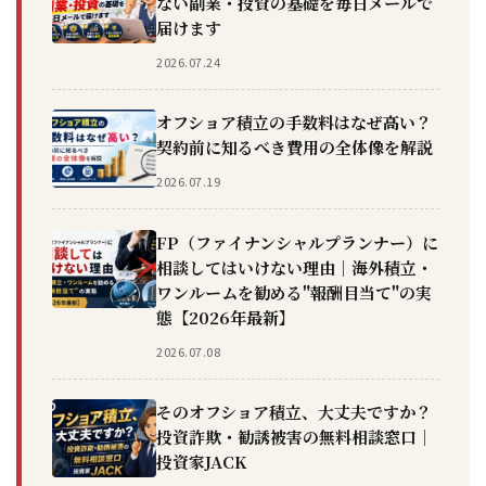
ない副業・投資の基礎を毎日メールで
届けます
2026.07.24
オフショア積立の手数料はなぜ高い？
契約前に知るべき費用の全体像を解説
2026.07.19
FP（ファイナンシャルプランナー）に
相談してはいけない理由｜海外積立・
ワンルームを勧める"報酬目当て"の実
態【2026年最新】
2026.07.08
そのオフショア積立、大丈夫ですか？
投資詐欺・勧誘被害の無料相談窓口｜
投資家JACK