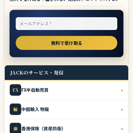
JACKのサービス・発信
FX半自動売買
▸
FX
中国輸入 物販
▸
輸
香港保険（資産防衛）
▸
保