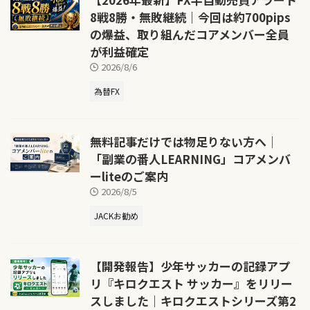
8戦8勝・無敗継続｜今回は約700pips
の爆益、取り組んだコアメンバー全員
が利益確定
2026/8/6
為替FX
無料記事だけでは物足りない方へ｜
「副業の番人LEARNING」コアメンバ
ーliteのご案内
2026/8/5
JACKお勧め
【開発報告】少年サッカーの記録アプ
リ『キロクエスト サッカー』をリリー
スしました｜キロクエストシリーズ第2