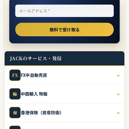
JACKのサービス・発信
FX半自動売買
▸
FX
中国輸入 物販
▸
輸
香港保険（資産防衛）
▸
保