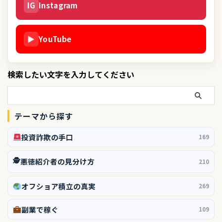
IG
Instagram
▶
YouTube
検索したい文字を入力してください
テーマから探す
投資詐欺の手口
169
🕵️
悪徳紹介者の見分け方
210
オフショア積立の真実
269
副業で稼ぐ
109