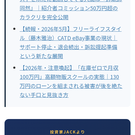
同然』｜紹介者コミッション50万円超の
カラクリを完全公開
【続報・2026年5月】フリーライフスタイ
ル（藤木雅治）CATD eBay事業の現状｜
サポート停止・退会続出・訴訟提起準備
という新たな展開
【2026年・注意喚起】「在庫ゼロで月収
100万円」高額物販スクールの実態｜130
万円のローンを組まされる被害が後を絶た
ない手口と見抜き方
投資家JACKより