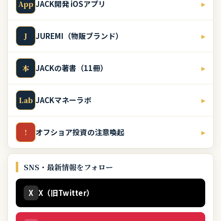
JACK開発 iOSアプリ
▸
App
JUREMI（物販ブランド）
▸
J
JACKの著書（11冊）
▸
本
JACKマネーラボ
▸
Lab
オフショア投資の注意喚起
▸
!
SNS・最新情報をフォロー
X
X（旧Twitter）