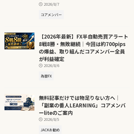
2026/8/7
コアメンバー
【2026年最新】FX半自動売買アラート
8戦8勝・無敗継続｜今回は約700pips
の爆益、取り組んだコアメンバー全員
が利益確定
2026/8/6
為替FX
無料記事だけでは物足りない方へ｜
「副業の番人LEARNING」コアメンバ
ーliteのご案内
2026/8/5
JACKお勧め