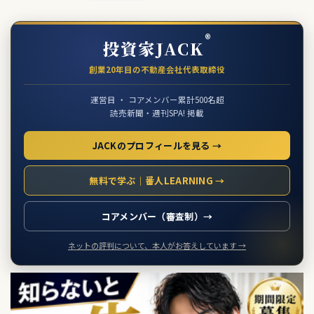
®
投資家JACK
創業20年目の不動産会社代表取締役
運営目 ・ コアメンバー累計500名超
読売新聞・週刊SPA! 掲載
JACKのプロフィールを見る →
無料で学ぶ｜番人LEARNING →
コアメンバー（審査制）→
ネットの評判について、本人がお答えしています →