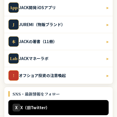
JACK開発 iOSアプリ
▸
App
JUREMI（物販ブランド）
▸
J
JACKの著書（11冊）
▸
本
JACKマネーラボ
▸
Lab
オフショア投資の注意喚起
▸
!
SNS・最新情報をフォロー
X
X（旧Twitter）