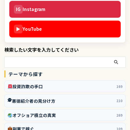
IG
Instagram
▶
YouTube
検索したい文字を入力してください
テーマから探す
投資詐欺の手口
169
🕵️
悪徳紹介者の見分け方
210
オフショア積立の真実
269
副業で稼ぐ
109