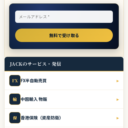
JACKのサービス・発信
FX半自動売買
▸
FX
中国輸入 物販
▸
輸
香港保険（資産防衛）
▸
保