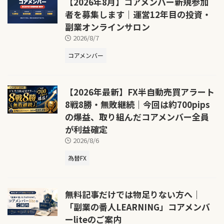
【2026年8月】コアメンバー新規参加
者を募集します｜運営12年目の投資・
副業オンラインサロン
2026/8/7
コアメンバー
【2026年最新】FX半自動売買アラート
8戦8勝・無敗継続｜今回は約700pips
の爆益、取り組んだコアメンバー全員
が利益確定
2026/8/6
為替FX
無料記事だけでは物足りない方へ｜
「副業の番人LEARNING」コアメンバ
ーliteのご案内