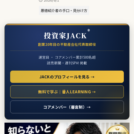
悪徳紹介者の手口・見分け方
®
投資家JACK
創業20年目の不動産会社代表取締役
運営目 ・ コアメンバー累計500名超
読売新聞・週刊SPA! 掲載
JACKのプロフィールを見る →
無料で学ぶ｜番人LEARNING →
コアメンバー（審査制）→