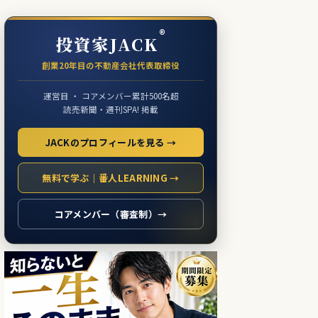
®
投資家JACK
創業20年目の不動産会社代表取締役
運営目 ・ コアメンバー累計500名超
読売新聞・週刊SPA! 掲載
JACKのプロフィールを見る →
無料で学ぶ｜番人LEARNING →
コアメンバー（審査制）→