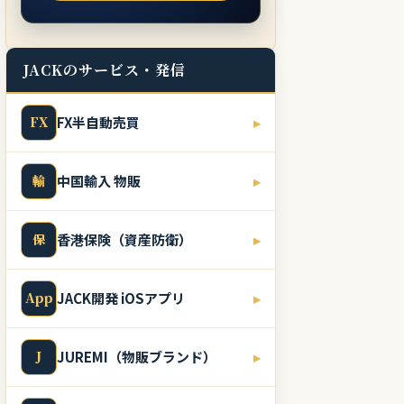
JACKのサービス・発信
FX
FX半自動売買
▸
輸
中国輸入 物販
▸
保
香港保険（資産防衛）
▸
App
JACK開発 iOSアプリ
▸
J
JUREMI（物販ブランド）
▸