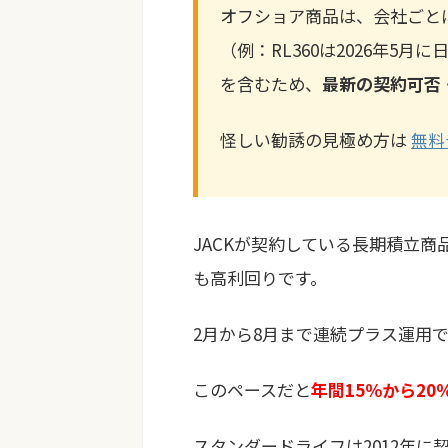
オフショア商品は、会社ごと
（例：RL360は2026年5
を含むため、
最新の契約可否
怪しい勧誘の見極め方は
無料
JACKが契約している長期積立
も高利回りです。
2月から8月まで連続プラス運用
このペースだと
年間15％から2
スタンダードライフは2012年に