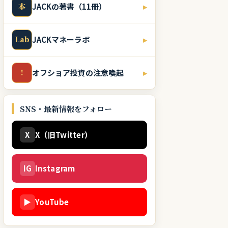
本
JACKの著書（11冊）
▸
Lab
JACKマネーラボ
▸
!
オフショア投資の注意喚起
▸
SNS・最新情報をフォロー
X
X（旧Twitter）
IG
Instagram
▶
YouTube