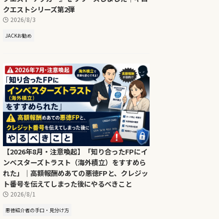
クエストシリーズ第2弾
2026/8/3
JACKお勧め
【2026年8月・注意喚起】「知り合ったFPにイ
ンベスターズトラスト（海外積立）をすすめら
れた」｜高額報酬めあての悪徳FPと、クレジッ
ト番号を伝えてしまった後にやるべきこと
2026/8/1
悪徳紹介者の手口・見分け方