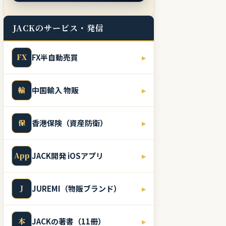
JACKのサービス・発信
FX
FX半自動売買
▸
輸
中国輸入 物販
▸
保
香港保険（資産防衛）
▸
App
JACK開発 iOSアプリ
▸
J
JUREMI（物販ブランド）
▸
本
JACKの著書（11冊）
▸