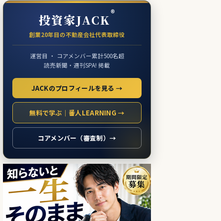
®
投資家JACK
創業20年目の不動産会社代表取締役
運営目 ・ コアメンバー累計500名超
読売新聞・週刊SPA! 掲載
JACKのプロフィールを見る →
無料で学ぶ｜番人LEARNING →
コアメンバー（審査制）→