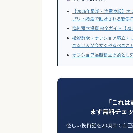
【2026年最新・注意喚起】
プリ・婚活で勧誘される新手
海外積立投資 完全ガイド【20
投資詐欺・オフショア積立・
きない人が今すぐやるべきこ
オフショア長期積立の落とし
「これは
まず無料チェ
怪しい投資話を20項目で自