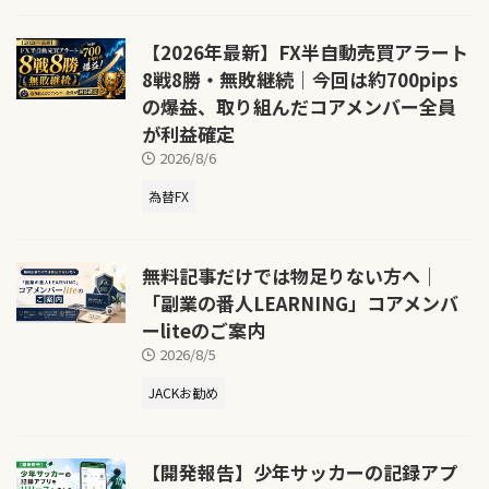
【2026年最新】FX半自動売買アラート
8戦8勝・無敗継続｜今回は約700pips
の爆益、取り組んだコアメンバー全員
が利益確定
2026/8/6
為替FX
無料記事だけでは物足りない方へ｜
「副業の番人LEARNING」コアメンバ
ーliteのご案内
2026/8/5
JACKお勧め
【開発報告】少年サッカーの記録アプ