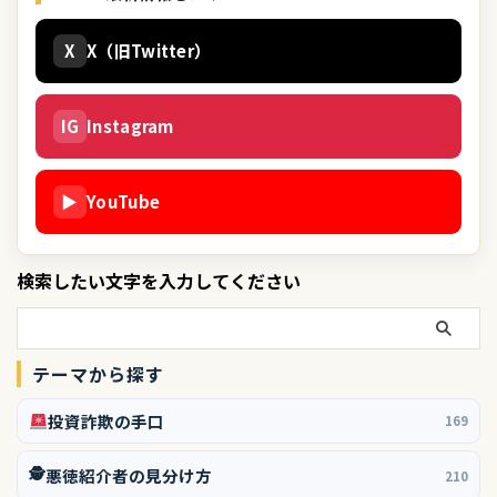
X
X（旧Twitter）
IG
Instagram
▶
YouTube
検索したい文字を入力してください
テーマから探す
投資詐欺の手口
169
🕵️
悪徳紹介者の見分け方
210