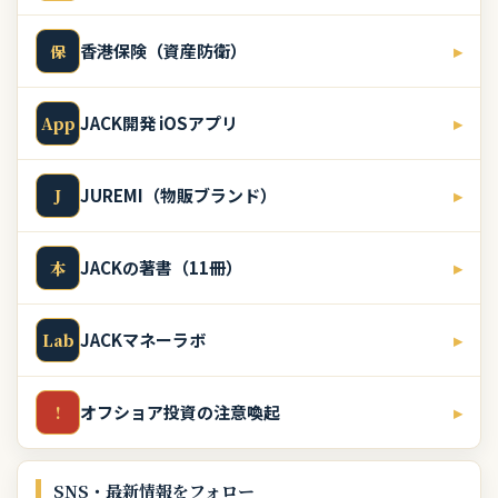
香港保険（資産防衛）
▸
保
JACK開発 iOSアプリ
▸
App
JUREMI（物販ブランド）
▸
J
JACKの著書（11冊）
▸
本
JACKマネーラボ
▸
Lab
オフショア投資の注意喚起
▸
!
SNS・最新情報をフォロー