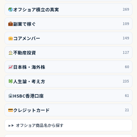
オフショア積立の真実
269
副業で稼ぐ
109
コアメンバー
149
不動産投資
127
日本株・海外株
60
人生論・考え方
235
HSBC香港口座
61
クレジットカード
21
オフショア商品名から探す