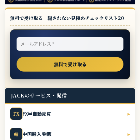
無料で受け取る｜騙されない見極めチェックリスト20
JACKのサービス・発信
FX半自動売買
▸
FX
中国輸入 物販
▸
輸