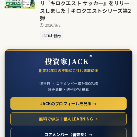
リ『キロクエスト サッカー』をリリー
スしました｜キロクエストシリーズ第2
弾
2026/8/3
JACKお勧め
®
投資家JACK
創業20年目の不動産会社代表取締役
運営目 ・ コアメンバー累計500名超
読売新聞・週刊SPA! 掲載
JACKのプロフィールを見る →
無料で学ぶ｜番人LEARNING →
コアメンバー（審査制）→